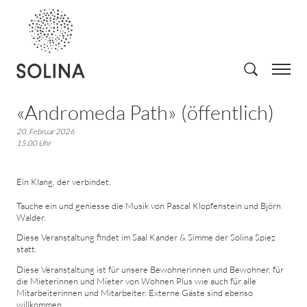
«Andromeda Path» (öffentlich)
20. Februar 2026
15.00 Uhr
Ein Klang, der verbindet.
Tauche ein und geniesse die Musik von Pascal Klopfenstein und Björn
Walder.
Diese Veranstaltung findet im Saal Kander & Simme der Solina Spiez
statt.
Diese Veranstaltung ist für unsere Bewohnerinnen und Bewohner, für
die Mieterinnen und Mieter von Wohnen Plus wie auch für alle
Mitarbeiterinnen und Mitarbeiter. Externe Gäste sind ebenso
willkommen.