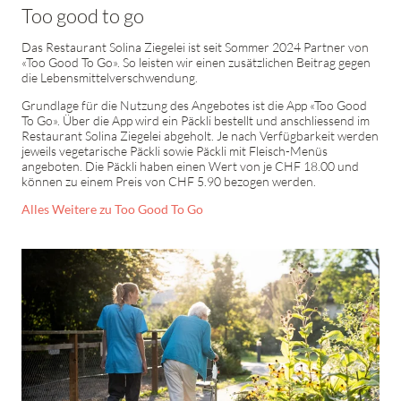
Too good to go
Das Restaurant Solina Ziegelei ist seit Sommer 2024 Partner von
«Too Good To Go». So leisten wir einen zusätzlichen Beitrag gegen
die Lebensmittelverschwendung.
Grundlage für die Nutzung des Angebotes ist die App «Too Good
To Go». Über die App wird ein Päckli bestellt und anschliessend im
Restaurant Solina Ziegelei abgeholt. Je nach Verfügbarkeit werden
jeweils vegetarische Päckli sowie Päckli mit Fleisch-Menüs
angeboten. Die Päckli haben einen Wert von je CHF 18.00 und
können zu einem Preis von CHF 5.90 bezogen werden.
Alles Weitere zu Too Good To Go