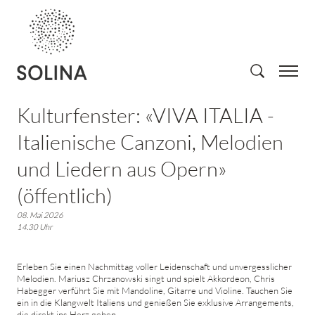
Kulturfenster: «VIVA ITALIA -
Italienische Canzoni, Melodien
und Liedern aus Opern»
(öffentlich)
08. Mai 2026
14.30 Uhr
Erleben Sie einen Nachmittag voller Leidenschaft und unvergesslicher
Melodien. Mariusz Chrzanowski singt und spielt Akkordeon, Chris
Habegger verführt Sie mit Mandoline, Gitarre und Violine. Tauchen Sie
ein in die Klangwelt Italiens und genießen Sie exklusive Arrangements,
die direkt ins Herz gehen.