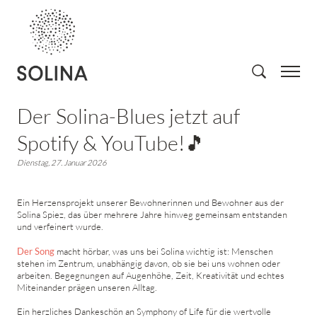
Der Solina-Blues jetzt auf
Spotify & YouTube!🎵
Dienstag, 27. Januar 2026
Ein Herzensprojekt unserer Bewohnerinnen und Bewohner aus der
Solina Spiez, das über mehrere Jahre hinweg gemeinsam entstanden
und verfeinert wurde.
Der Song
macht hörbar, was uns bei Solina wichtig ist: Menschen
stehen im Zentrum, unabhängig davon, ob sie bei uns wohnen oder
arbeiten. Begegnungen auf Augenhöhe, Zeit, Kreativität und echtes
Miteinander prägen unseren Alltag.
Ein herzliches Dankeschön an Symphony of Life für die wertvolle