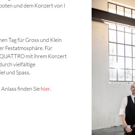
boten und dem Konzert von I
hen Tag für Gross und Klein
her Festatmosphäre. Für
I QUATTRO mit ihrem Konzert
rch vielfältige
el und Spass.
Anlass finden Sie
hier
.