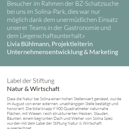
Besucher im Rahmen der BZ-Schatzsuche
bei uns im Solina-Park, dies war nur
möglich dank dem unermüdlichen Einsatz
unserer Teams in der Gastronomie und
dem Liegenschaftsunterhalt.»
Livia Bühlmann, Projektleiterin
Unternehmensentwicklung & Marketing
Label der Stiftung
Natur & Wirtschaft
Dass die Natur bei Solina einen hohen Stellenwert geniesst, wurde
im August von einer externen, unabhängigen Stelle bestätigt und
honoriert: Die total knapp 9’900 Quadratmeter naturnahe
Flächen, mit Wiesen, reich strukturierten Hecken, Stauden,
Bäumen, einem begrünten Dach und Weiher von Solina Spiez
wurden mit dem Label der Stiftung Natur & Wirtschaft
ausgezeichnet.