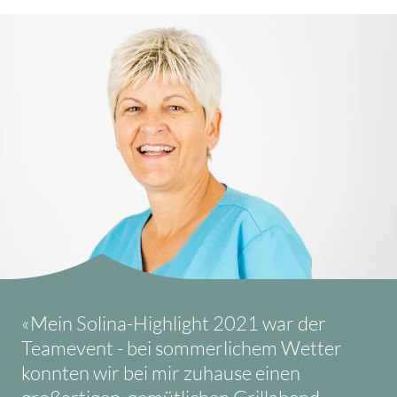
«Mein Solina-Highlight 2021 war der
Teamevent - bei sommerlichem Wetter
konnten wir bei mir zuhause einen