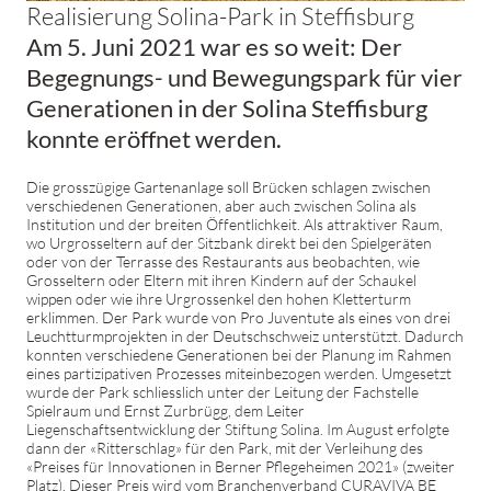
Realisierung Solina-Park in Steffisburg
Am 5. Juni 2021 war es so weit: Der
Begegnungs- und Bewegungspark für vier
Generationen in der Solina Steffisburg
konnte eröffnet werden.
Die grosszügige Gartenanlage soll Brücken schlagen zwischen
verschiedenen Generationen, aber auch zwischen Solina als
Institution und der breiten Öffentlichkeit. Als attraktiver Raum,
wo Urgrosseltern auf der Sitzbank direkt bei den Spielgeräten
oder von der Terrasse des Restaurants aus beobachten, wie
Grosseltern oder Eltern mit ihren Kindern auf der Schaukel
wippen oder wie ihre Urgrossenkel den hohen Kletterturm
erklimmen. Der Park wurde von Pro Juventute als eines von drei
Leuchtturmprojekten in der Deutschschweiz unterstützt. Dadurch
konnten verschiedene Generationen bei der Planung im Rahmen
eines partizipativen Prozesses miteinbezogen werden. Umgesetzt
wurde der Park schliesslich unter der Leitung der Fachstelle
Spielraum und Ernst Zurbrügg, dem Leiter
Liegenschaftsentwicklung der Stiftung Solina. Im August erfolgte
dann der «Ritterschlag» für den Park, mit der Verleihung des
«Preises für Innovationen in Berner Pflegeheimen 2021» (zweiter
Platz). Dieser Preis wird vom Branchenverband CURAVIVA BE