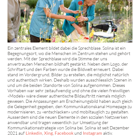
Ein zentrales Element bildet dabei die Sprechblase. Solina ist ein
Begegnungsort, wo die Menschen im Zentrum stehen und gehört
werden. Mit der Sprechblase wird die Stimme der uns
anvertrauten Menschen bildhaft gestärkt. Neben dem Logo, der
Schriftart und den Farben wurde die Bildwelt erneuert. Dabei
stand im Vordergrund, Bilder zu erstellen, die möglichst natürlich
und authentisch wirken. Deshalb wurden ausschliesslich Szenen in
und um die beiden Standorte von Solina aufgenommen. Dieses
Vorhaben war sehr zeitaufwendig und ohne die vielen freiwilligen
«Models» wäre dieser authentische Bildauftritt niemals möglich
gewesen. Die Anpassungen am Erscheinungsbild haben auch gleich
die Gelegenheit gegeben, den Kommunikationskanal Homepage zu
modernisieren, zu «entschlacken» und mobiltauglich zu gestalten.
Ausserdem sind die neuen Elemente in den sozialen Netzwerken
anwendbar und tragen wesentlich zur Umsetzung der
Kommunikationsstrategie von Solina bei. Solina ist seit Dezember
2021 auf
Linkedin
,
Xing
,
Facebook
und
Instagram
aktiv.