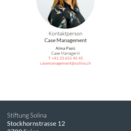
Kontaktperson
Case Management
Alma Pasic
Case Managerin
T +41 33 655 45 45
casemanagement
solina.ch
Stiftung Solina
Stockhornstrasse 12